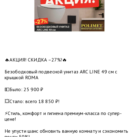
🔥АКЦИЯ! СКИДКА –27%!🔥
Безободковый подвесной унитаз ARC LINE 49 см с
крышкой ROMA
💵Было: 25 900 ₽
💥Стало: всего 18 850 ₽!
⚡️Стиль, комфорт и гигиена премиум-класса по супер-
цене!
Не упусти шанс обновить ванную комнату и сэкономить
почти 50%!