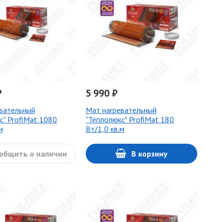
₽
5 990 ₽
вательный
Мат нагревательный
с" ProfiMat 1080
"Теплолюкс" ProfiMat 180
м
Вт/1,0 кв.м
общить о наличии
В корзину