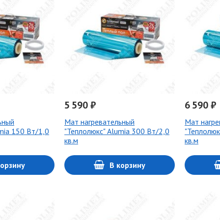
5 590 ₽
6 590 ₽
ьный
Мат нагревательный
Мат нагре
mia 150 Вт/1,0
"Теплолюкс" Alumia 300 Вт/2,0
"Теплолюк
кв.м
кв.м
корзину
В корзину