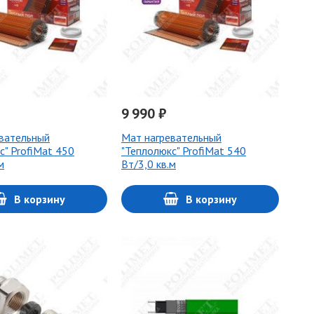
9 990 ₽
вательный
Мат нагревательный
с" ProfiMat 450
"Теплолюкс" ProfiMat 540
м
Вт/3,0 кв.м
В корзину
В корзину