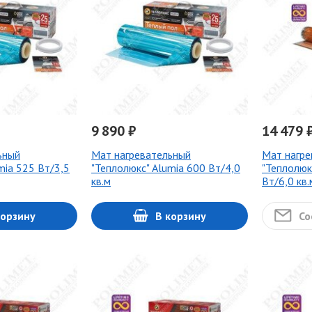
9 890 ₽
14 479 
ьный
Мат нагревательный
Мат нагре
mia 525 Вт/3,5
"Теплолюкс" Alumia 600 Вт/4,0
"Теплолюк
кв.м
Вт/6,0 кв.
корзину
В корзину
Со