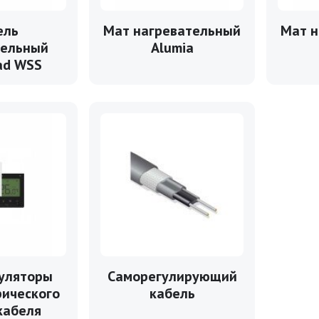
ель
Мат нагревательный
Мат н
тельный
Alumia
ad WSS
уляторы
Саморегулирующий
рического
кабель
кабеля