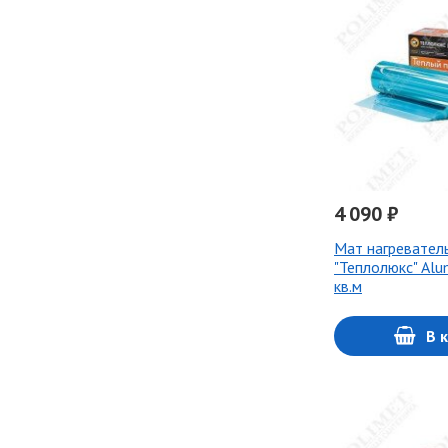
4 090 ₽
Мат нагревател
"Теплолюкс" Alu
кв.м
В 