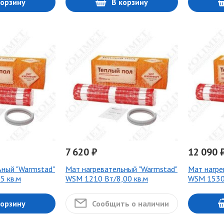
корзину
В корзину
7 620 ₽
12 090 
ьный "Warmstad"
Мат нагревательный "Warmstad"
Мат нагре
5 кв.м
WSM 1210 Вт/8,00 кв.м
WSM 1530 
корзину
Сообщить о наличии