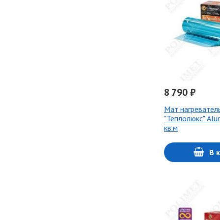
8 790 ₽
Мат нагревател
"Теплолюкс" Alu
кв.м
В 