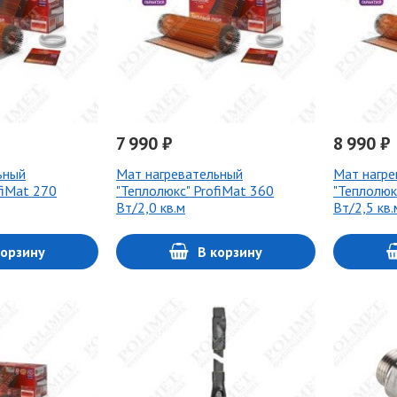
7 990 ₽
8 990 ₽
ьный
Мат нагревательный
Мат нагре
fiMat 270
"Теплолюкс" ProfiMat 360
"Теплолюк
Вт/2,0 кв.м
Вт/2,5 кв.
корзину
В корзину