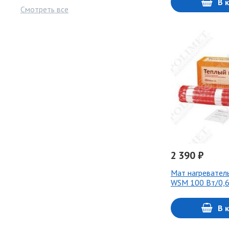
В 
Смотреть все
2 390 ₽
Мат нагревател
WSM 100 Вт/0,6
В 