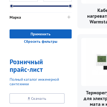
Каб
нагрева
Марка
Warmst
Применить
Сбросить фильтры
Розничный
прайс-лист
Полный каталог инженерной
сантехники
Терморег
для элект
Скачать
мата и 