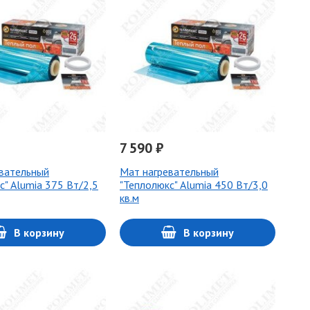
7 590 ₽
вательный
Мат нагревательный
с" Alumia 375 Вт/2,5
"Теплолюкс" Alumia 450 Вт/3,0
кв.м
В корзину
В корзину