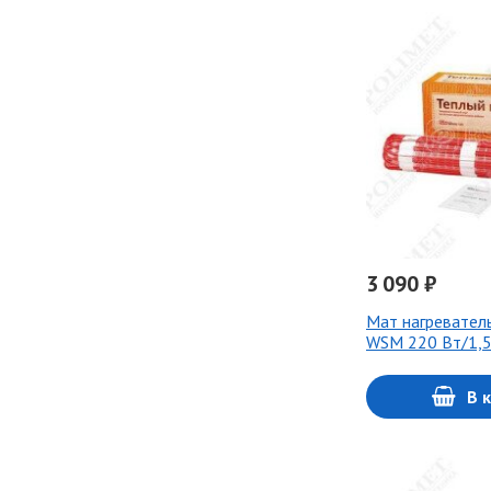
3 090 ₽
Мат нагревател
WSM 220 Вт/1,5
В 