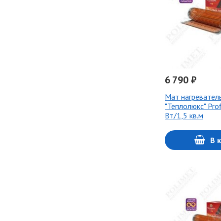
6 790 ₽
Мат нагревател
"Теплолюкс" Pro
Вт/1,5 кв.м
В 