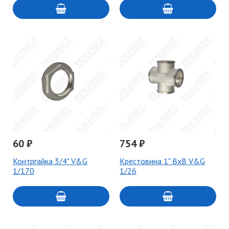
60 ₽
754 ₽
Контргайка 3/4" V&G
Крестовина 1" ВхВ V&G
1/170
1/26