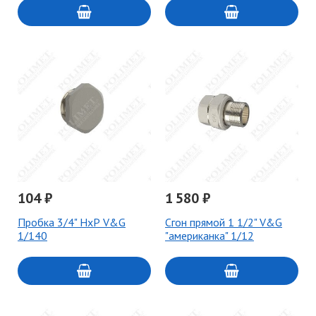
104 ₽
1 580 ₽
Пробка 3/4" НхР V&G
Сгон прямой 1 1/2" V&G
1/140
"американка" 1/12