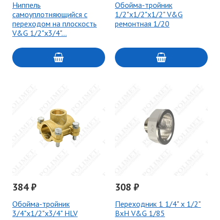
Ниппель
Обойма-тройник
самоуплотняющийся с
1/2"х1/2"х1/2" V&G
переходом на плоскость
ремонтная 1/20
V&G 1/2"х3/4"…
384 ₽
308 ₽
Обойма-тройник
Переходник 1 1/4" х 1/2"
3/4"х1/2"х3/4" HLV
ВхН V&G 1/85