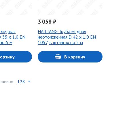
3 058 ₽
 медная
HAILIANG Труба медная
 35 х 1,0 EN
неотожженная D 42 х 1,0 EN
 по 5 м
1057, в штангах по 5 м
корзину
В корзину
ранице: