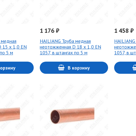
1 176 ₽
1 458 ₽
 медная
HAILIANG Труба медная
HAILIANG 
 15 х 1,0 EN
неотожженная D 18 х 1,0 EN
неотожжен
 по 5 м
1057, в штангах по 5 м
1057, в шт
корзину
В корзину