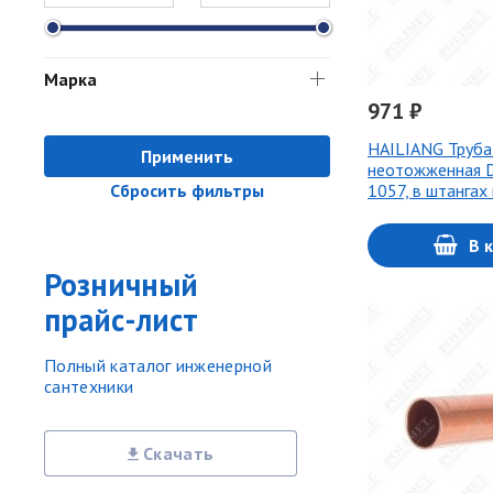
Марка
971 ₽
HAILIANG Труба
Применить
неотожженная D
1057, в штангах
Сбросить фильтры
В 
Розничный
прайс-лист
Полный каталог инженерной
сантехники
Скачать