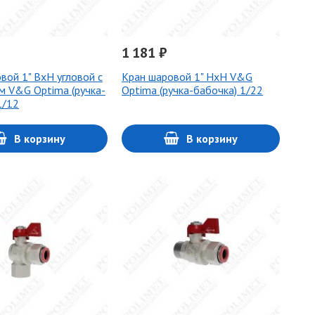
1 181 ₽
вой 1" ВхН угловой с
Кран шаровой 1" НхН V&G
м V&G Optima (ручка-
Optima (ручка-бабочка) 1/22
1/12
В корзину
В корзину