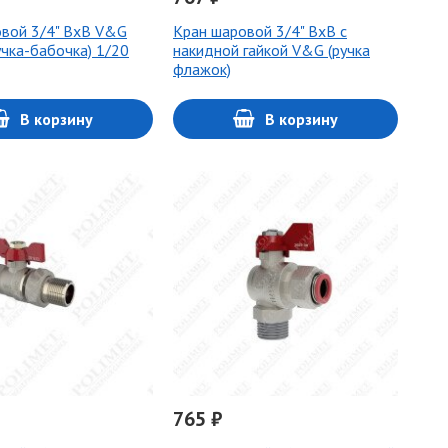
вой 3/4" ВхВ V&G
Кран шаровой 3/4" ВхВ с
учка-бабочка) 1/20
накидной гайкой V&G (ручка
флажок)
В корзину
В корзину
765 ₽