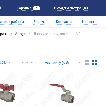
Корзина
Вход/Регистрация
0
словия работы
Бренды
Контакты
Новости
краны
Valogin
Шаровые краны для воды VG
Сортировать по: