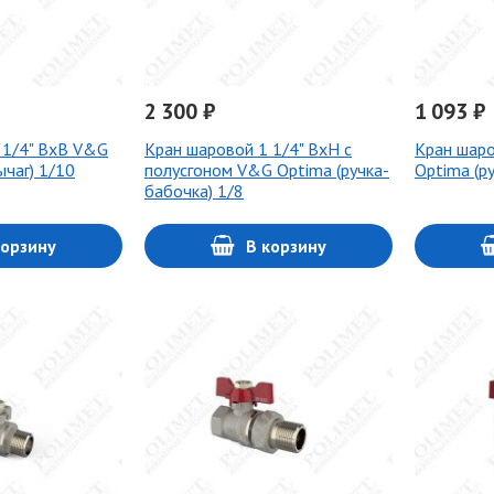
2 300 ₽
1 093 ₽
 1/4" ВхВ V&G
Кран шаровой 1 1/4" ВхН с
Кран шаро
ычаг) 1/10
полусгоном V&G Optima (ручка-
Optima (р
бабочка) 1/8
корзину
В корзину