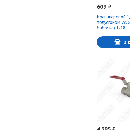
609 ₽
Кран шаровой 1
полусгоном V&G
бабочка) 1/18
В 
4 395 ₽