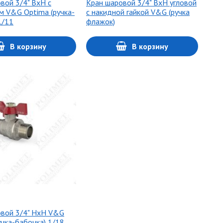
вой 3/4" ВхН с
Кран шаровой 3/4" ВхН угловой
м V&G Optima (ручка-
с накидной гайкой V&G (ручка
1/11
флажок)
В корзину
В корзину
овой 3/4" НхН V&G
учка-бабочка) 1/18