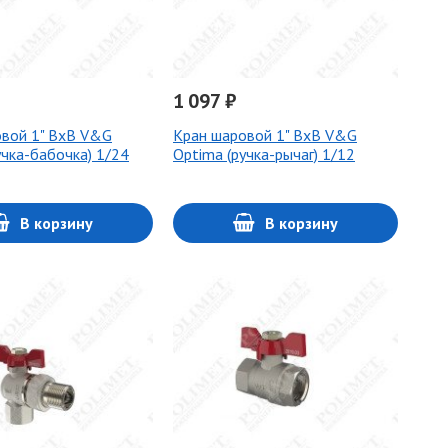
1 097 ₽
вой 1" ВхВ V&G
Кран шаровой 1" ВхВ V&G
учка-бабочка) 1/24
Optima (ручка-рычаг) 1/12
В корзину
В корзину