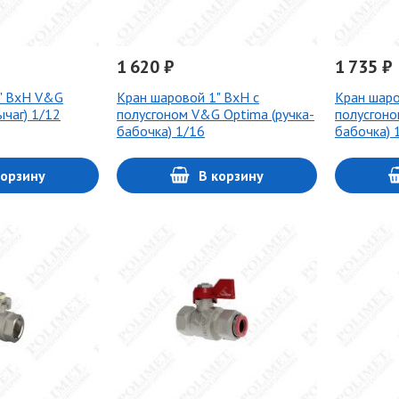
1 620 ₽
1 735 ₽
" ВхН V&G
Кран шаровой 1" ВхН с
Кран шаро
ычаг) 1/12
полусгоном V&G Optima (ручка-
полусгоно
бабочка) 1/16
бабочка) 
корзину
В корзину