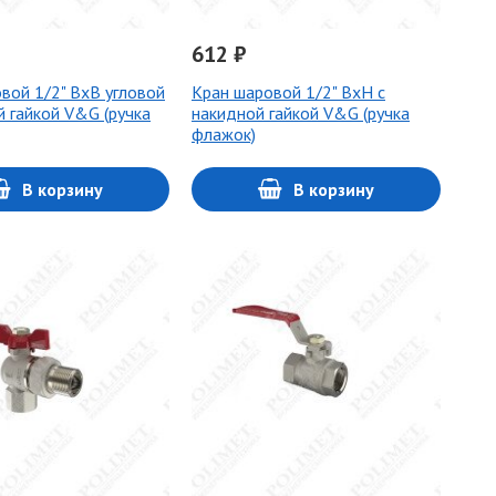
612 ₽
вой 1/2" ВхВ угловой
Кран шаровой 1/2" ВхН с
й гайкой V&G (ручка
накидной гайкой V&G (ручка
флажок)
В корзину
В корзину