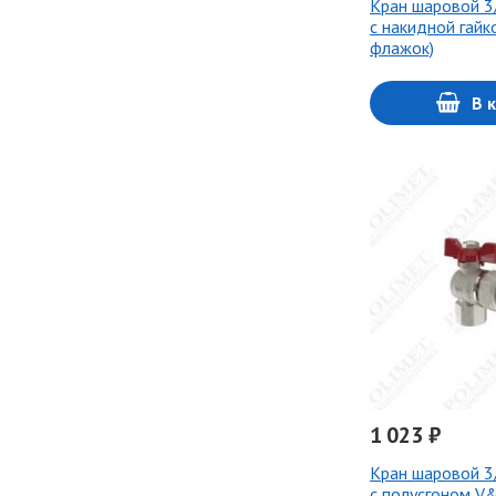
Кран шаровой 3
с накидной гайк
флажок)
В 
1 023 ₽
Кран шаровой 3
с полусгоном V