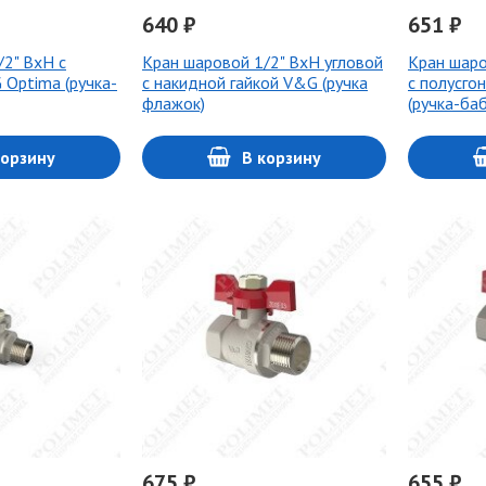
640 ₽
651 ₽
/2" ВхН с
Кран шаровой 1/2" ВхН угловой
Кран шаро
 Optima (ручка-
с накидной гайкой V&G (ручка
с полусго
флажок)
(ручка-ба
корзину
В корзину
675 ₽
655 ₽