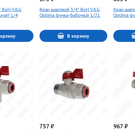
" ВхН V&G
Кран шаровой 3/4" ВxН V&G
Кран шаро
ычаг) 1/4
Optima (ручка-бабочка) 1/21
Optima (р
корзину
В корзину
757 ₽
967 ₽