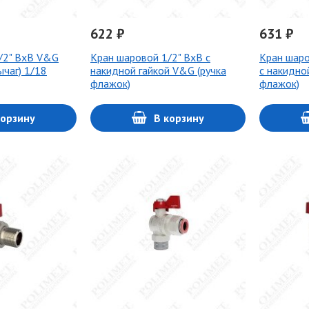
622 ₽
631 ₽
/2" ВхВ V&G
Кран шаровой 1/2" ВхВ с
Кран шаро
ычаг) 1/18
накидной гайкой V&G (ручка
с накидно
флажок)
флажок)
корзину
В корзину