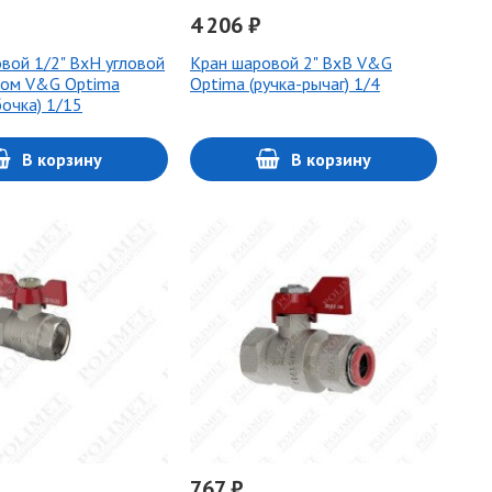
4 206 ₽
вой 1/2" ВхН угловой
Кран шаровой 2" ВхВ V&G
ном V&G Optima
Optima (ручка-рычаг) 1/4
бочка) 1/15
В корзину
В корзину
767 ₽