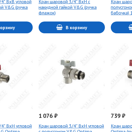
/4" ВхВ угловой
Кран шаровой 3/4" ВхН с
Кран шаро
ой V&G (ручка
накидной гайкой V&G (ручка
полусгоно
флажок)
бабочка) 
корзину
В корзину
1 076 ₽
739 ₽
/4" ВхН угловой
Кран шаровой 3/4" ВхН угловой
Кран шар
&G Optima
с полусгоном V&G Optima
Optima (р