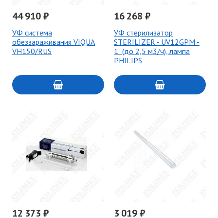
44 910 ₽
16 268 ₽
УФ система
УФ стерилизатор
обеззараживания VIQUA
STERILIZER - UV12GPM -
VH150/RUS
1" (до 2,5 м3/ч), лампа
PHILIPS
12 373 ₽
3 019 ₽