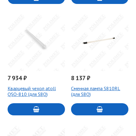
7 934 ₽
8 137 ₽
Кварцевый чехол atoll
Сменная лампа S810RL
QSO-810 (для S8Q)
(для S8Q)