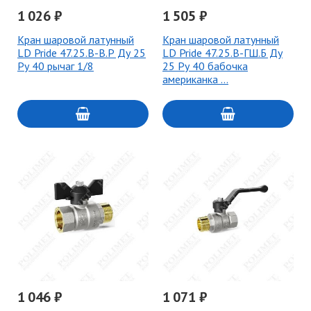
1 026 ₽
1 505 ₽
Кран шаровой латунный
Кран шаровой латунный
LD Pride 47.25.В-В.Р Ду 25
LD Pride 47.25.В-ГШ.Б Ду
Ру 40 рычаг 1/8
25 Ру 40 бабочка
американка …
1 046 ₽
1 071 ₽