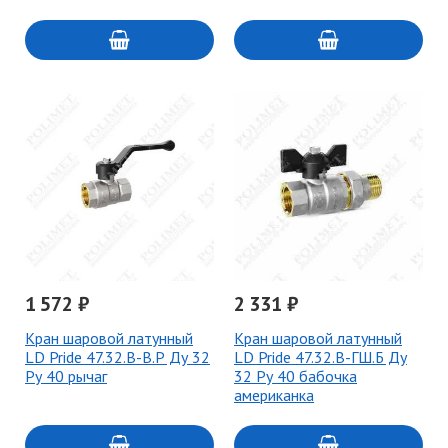
1 572 ₽
2 331 ₽
Кран шаровой латунный
Кран шаровой латунный
LD Pride 47.32.В-В.Р Ду 32
LD Pride 47.32.В-ГШ.Б Ду
Ру 40 рычаг
32 Ру 40 бабочка
американка