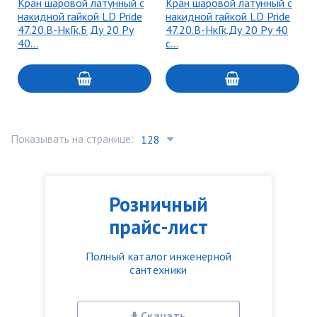
Кран шаровой латунный с
Кран шаровой латунный с
накидной гайкой LD Pride
накидной гайкой LD Pride
47.20.В-НкГк.Б Ду 20 Ру
47.20.В-НкГк.Ду 20 Ру 40
40…
с…
Показывать на странице:
Розничный
прайс-лист
Полный каталог инженерной
сантехники
Скачать