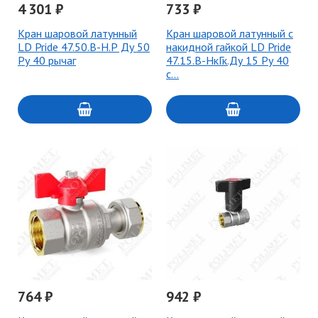
4 301 ₽
733 ₽
Кран шаровой латунный
Кран шаровой латунный с
LD Pride 47.50.В-Н.Р Ду 50
накидной гайкой LD Pride
Ру 40 рычаг
47.15.В-НкГк.Ду 15 Ру 40
с…
764 ₽
942 ₽