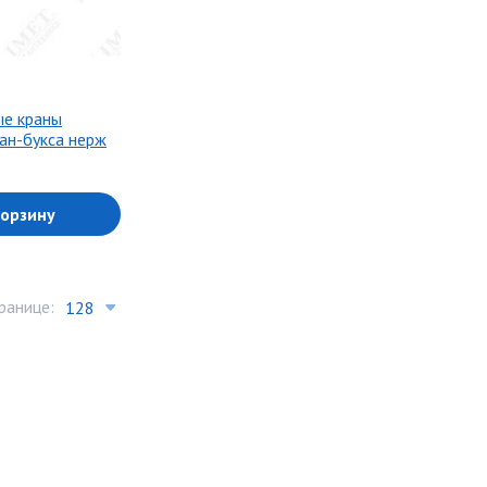
ые краны
ан-букса нерж
корзину
ранице: