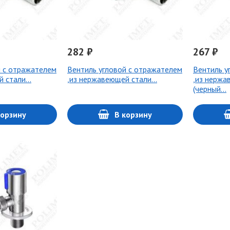
282 ₽
267 ₽
й с отражателем
Вентиль угловой с отражателем
Вентиль у
й стали…
,из нержавеющей стали…
,из нержа
(черный…
корзину
В корзину