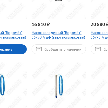
16 810 ₽
20 880 
ый "Водомёт"
Насос колодезный "Водомёт"
Насос кол
л. поплавковый)
55/50 А дф (выкл. поплавковый)
55/75 А д
корзину
Сообщить о наличии
Со