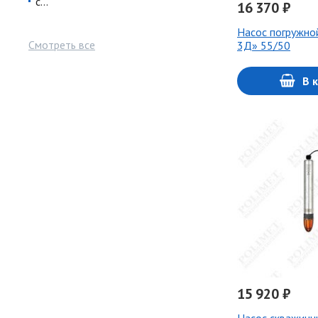
с…
16 370 ₽
Насос погружн
Смотреть все
3Д» 55/50
В 
15 920 ₽