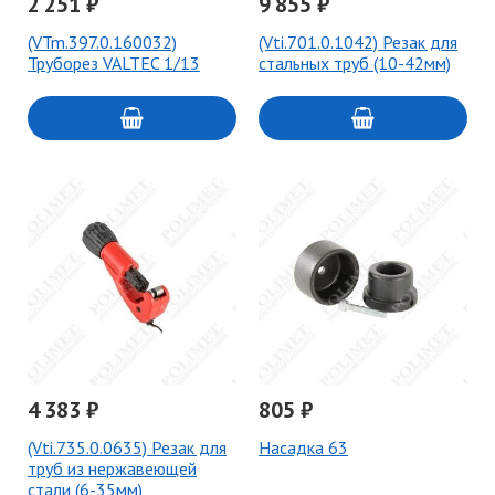
2 251 ₽
9 855 ₽
(VTm.397.0.160032)
(Vti.701.0.1042) Резак для
Труборез VALTEC 1/13
стальных труб (10-42мм)
4 383 ₽
805 ₽
(Vti.735.0.0635) Резак для
Hасадка 63
труб из нержавеющей
стали (6-35мм)