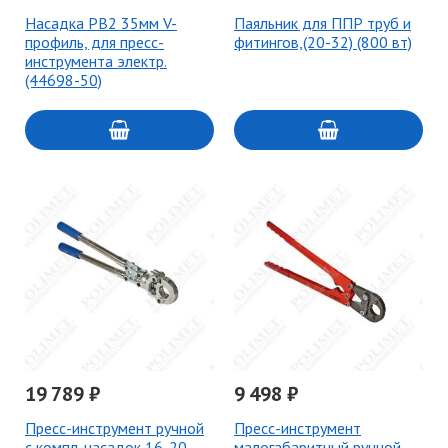
Насадка PB2 35мм V-
Паяльник для ППР труб и
профиль, для пресс-
фитингов,(20-32) (800 вт)
инструмента электр.
(44698-50)
19 789 ₽
9 498 ₽
Пресс-инструмент ручной
Пресс-инструмент
с компл. насадок 16-20-
малогабаритный ручной