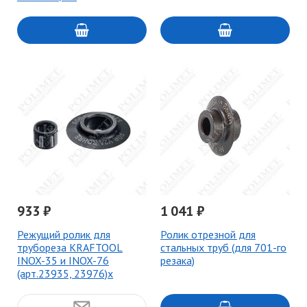
933 ₽
1 041 ₽
Режущий ролик для
Ролик отрезной для
трубореза KRAFTOOL
стальных труб (для 701-го
INOX-35 и INOX-76
резака)
(арт.23935, 23976)х