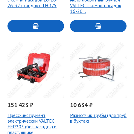
26-32 стандарт TH 1/5
VALTEC с компл. насадок
16-20…
151 423 ₽
10 634 ₽
Пресс-инструмент
Размотчик трубы (для труб
электрический VALTEC
в бухтах)
EFP203 (без насадок) в
пласт. ящике