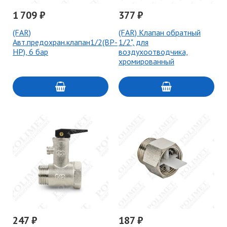
1 709 ₽
377 ₽
(FAR)
(FAR) Клапан обратный
Авт.предохран.клапан1/2(ВР-
1/2", для
НР), 6 бар
воздухоотводчика,
хромированный
247 ₽
187 ₽