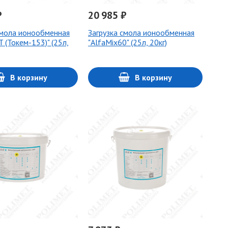
₽
20 985 ₽
смола ионообменная
Загрузка смола ионообменная
 (Токем-153)" (25л,
"AlfaMix60" (25л, 20кг)
В корзину
В корзину