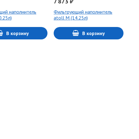
7 873 ₽
щий наполнитель
Фильтрующий наполнитель
0.25л)
atoll M (14.25л)
В корзину
В корзину