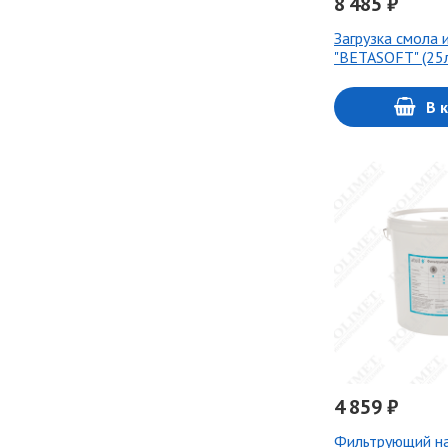
8 485 ₽
Загрузка смола
"BETASOFT" (25л,
В 
4 859 ₽
Фильтрующий н