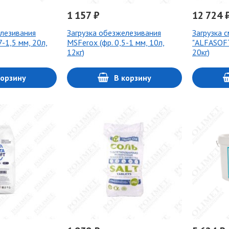
1 157 ₽
12 724 
елезивания
Загрузка обезжелезивания
Загрузка 
7-1,5 мм, 20л,
MSFerox (фр. 0,5-1 мм, 10л,
"ALFASOFT
12кг)
20кг)
корзину
В корзину