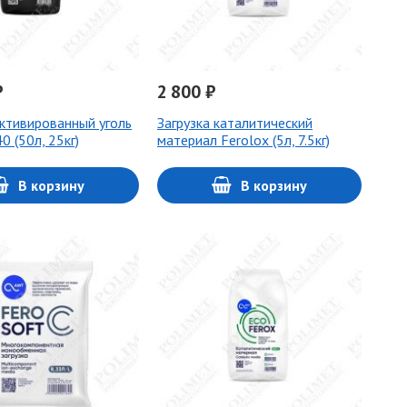
₽
2 800 ₽
Активированный уголь
Загрузка каталитический
0 (50л, 25кг)
материал Ferolox (5л, 7.5кг)
В корзину
В корзину