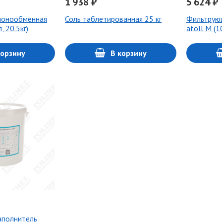
1 938 ₽
5 624 ₽
 ионообменная
Соль таблетированная 25 кг
Фильтрую
 20.5кг)
atoll M (1
корзину
В корзину
аполнитель