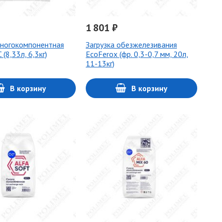
1 801 ₽
многокомпонентная
Загрузка обезжелезивания
 (8,33л, 6,3кг)
EcoFerox (фр. 0,3-0,7 мм, 20л,
11-13кг)
В корзину
В корзину