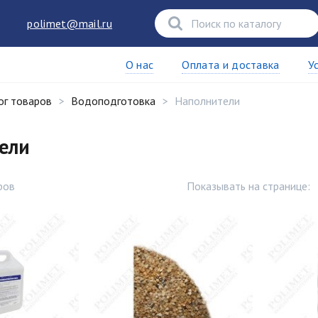
polimet@mail.ru
О нас
Оплата и доставка
У
ог товаров
Водоподготовка
Наполнители
ели
ров
Показывать на странице: