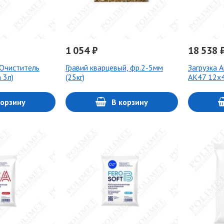
1 054 ₽
18 538 
Очиститель
Гравий кварцевый, фр.2-5мм
Загрузка 
 3л)
(25кг)
АК47 12х4
корзину
В корзину