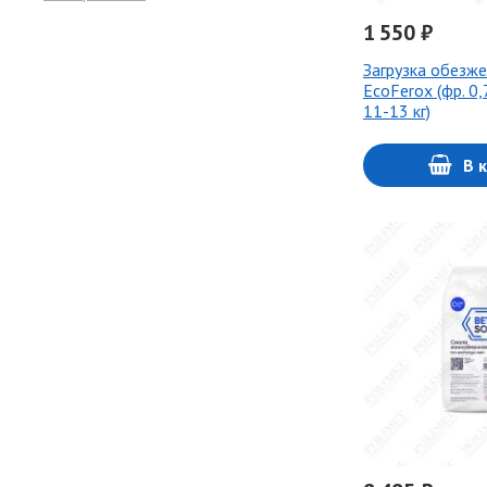
1 550 ₽
Загрузка обезж
EcoFerox (фр. 0,
11-13 кг)
В 