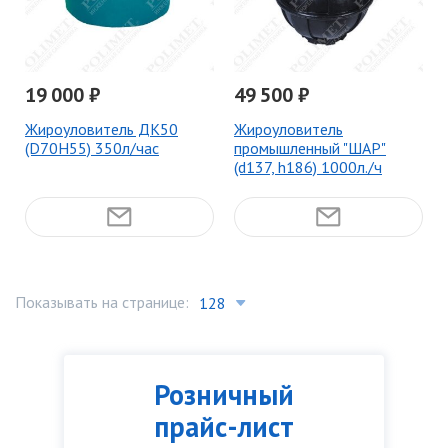
19 000 ₽
49 500 ₽
Жироуловитель ДК50
Жироуловитель
(D70H55) 350л/час
промышленный "ШАР"
(d137, h186) 1000л./ч
Показывать на странице:
Розничный
прайс-лист