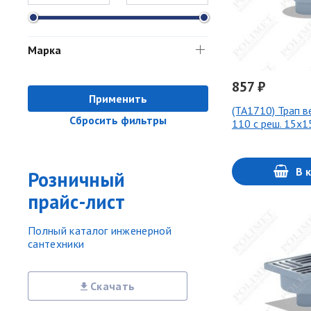
Марка
857 ₽
Применить
(ТА1710) Трап в
Сбросить фильтры
110 с реш. 15х1
В 
Розничный
прайс-лист
Полный каталог инженерной
сантехники
Скачать