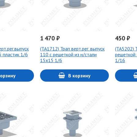
1 470 ₽
450 ₽
ерт.рег.выпуск
(ТА1712) Трап верт.рег. выпуск
(ТА5202) Т
5 пластик 1/6
110 с решеткой из н/стали
решеткой 
15х15 1/6
1/16
корзину
В корзину