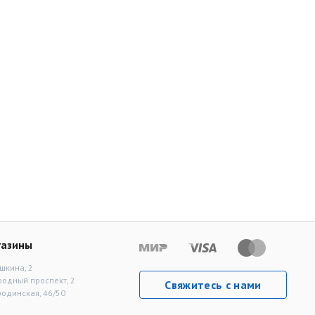
газины
шкина, 2
родный проспект, 2
Свяжитесь с нами
родинская, 46/50