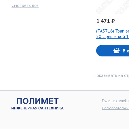
Смотреть все
1 471 ₽
(ТА5716) Трап ве
50 с решеткой 1
В 
Показывать на ст
Политика конф
Пользовательск