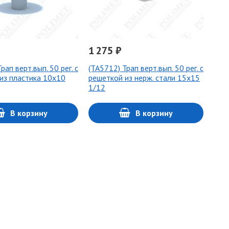
1 275 ₽
рап верт.вып. 50 рег. с
(ТА5712) Трап верт.вып. 50 рег. с
из пластика 10х10
решеткой из нерж. стали 15х15
1/12
В корзину
В корзину