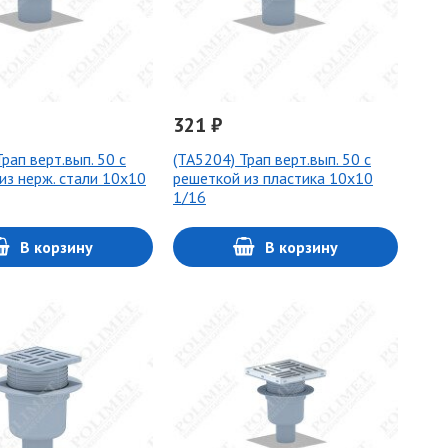
321 ₽
рап верт.вып. 50 с
(ТА5204) Трап верт.вып. 50 с
из нерж. стали 10х10
решеткой из пластика 10х10
1/16
В корзину
В корзину