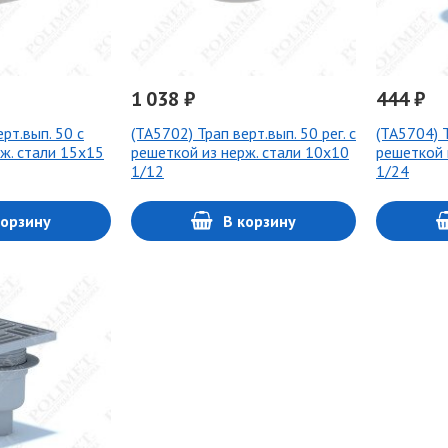
1 038 ₽
444 ₽
рт.вып. 50 с
(ТА5702) Трап верт.вып. 50 рег. с
(ТА5704) Т
ж. стали 15х15
решеткой из нерж. стали 10х10
решеткой 
1/12
1/24
корзину
В корзину