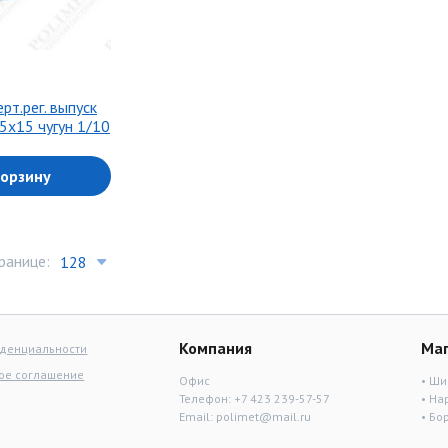
рт.рег. выпуск
5х15 чугун 1/10
корзину
ранице:
Компания
Ма
иденциальности
ое соглашение
Офис
• Ши
Телефон:
+7 423 239-57-57
• На
Email:
polimet@mail.ru
• Бо