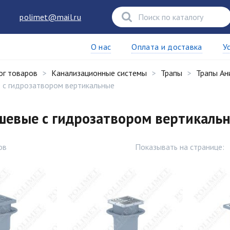
polimet@mail.ru
О нас
Оплата и доставка
У
ог товаров
Канализационные системы
Трапы
Трапы Ан
 с гидрозатвором вертикальные
шевые с гидрозатвором вертикаль
ов
Показывать на странице: