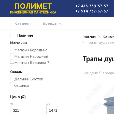
+7 423 239-57-57
+7 914 737-67-57
Каталог
Бренды
Наличие
Главная
Катал
Трапы душевые
Магазины
Магазин Бородино
Магазин Народный
Трапы ду
Магазин Шишкина 2
Склады
Найдено 9 товар
Дальний Восток
Седанка
Цена (₽)
от
до