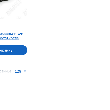
оизоляция для
ости котла
корзину
ранице: