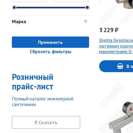
Марка
3 229 ₽
Группа безопасн
Применить
латунным корпус
манометрами 0-
Сбросить фильтры
В 
Розничный
прайс-лист
Полный каталог инженерной
сантехники
Скачать