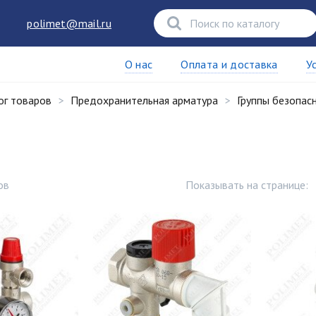
polimet@mail.ru
О нас
Оплата и доставка
У
ог товаров
Предохранительная арматура
Группы безопас
ов
Показывать на странице: