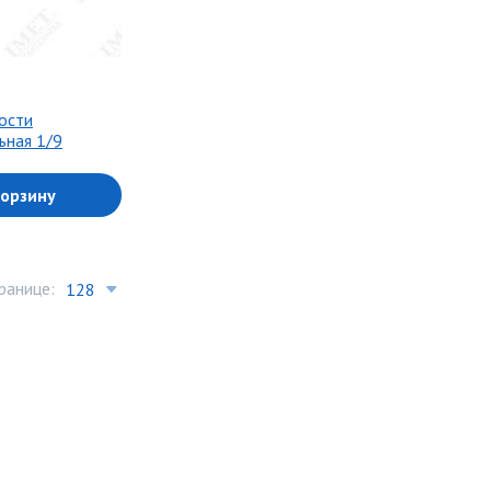
ости
ьная 1/9
корзину
ранице: