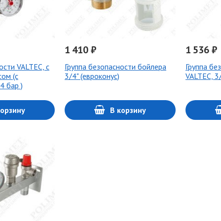
1 410 ₽
1 536 ₽
ости VALTEC, с
Группа безопасности бойлера
Группа бе
ом (с
3/4" (евроконус)
VALTEC, 3
4 бар )
корзину
В корзину