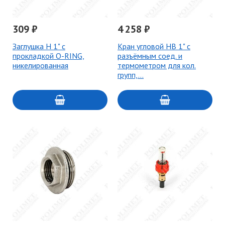
309 ₽
4 258 ₽
Заглушка Н 1" с
Кран угловой НВ 1" с
прокладкой O-RING,
разъёмным соед. и
никелированная
термометром для кол.
групп,…