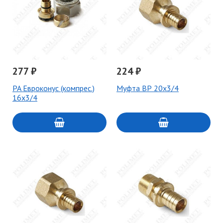
277 ₽
224 ₽
PA Евроконус (компрес.)
Муфта ВР 20x3/4
16x3/4