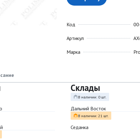
Код
00
Артикул
AX
Марка
Pr
сание
ы
Склады
В наличии: 0 шт.
о
Дальний Восток
В наличии: 21 шт.
ый
Седанка