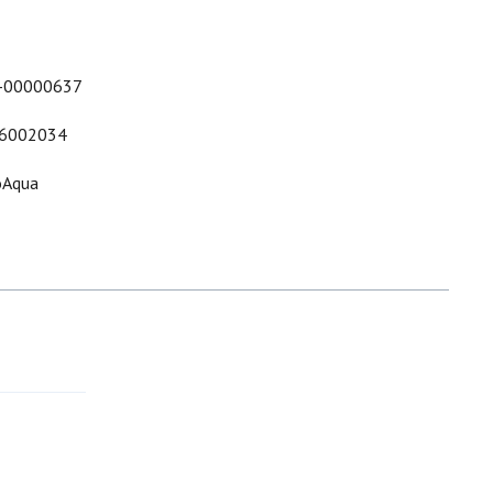
-00000637
6002034
oAqua