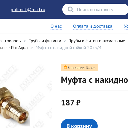
polimet@mail.ru
О нас
Оплата и доставка
У
ог товаров
Трубы и фитинги
Трубы и фитинги аксиальные
ьные Pro Aqua
Муфта с накидной гайкой 20x3/4
В наличии: 31 шт.
Муфта с накидно
187 ₽
В корзину