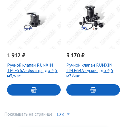
1 912 ₽
3 170 ₽
Ручной клапан RUNXIN
Ручной клапан RUNXIN
TM.F56A - фильтр., до 4,5
TM.F64A - умягч., до 4,5
м3/час
м3/час
Показывать на странице: