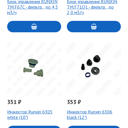
Блок управления RUNXIN
Блок управления RUNXIN
TM.F67C - фильтр., до 4,5
TM.F71Q1 - фильтр., до
м3/ч
2,0 м3/ч
351 ₽
353 ₽
Инжектор Runxin 6305
Инжектор Runxin 6306
white (10")
black (12")