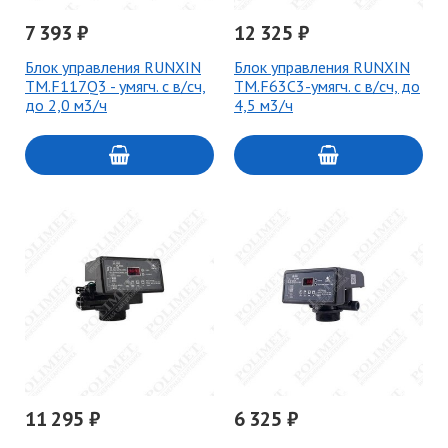
7 393 ₽
12 325 ₽
Блок управления RUNXIN
Блок управления RUNXIN
TM.F117Q3 - умягч. с в/сч,
TM.F63C3-умягч. с в/сч, до
до 2,0 м3/ч
4,5 м3/ч
11 295 ₽
6 325 ₽