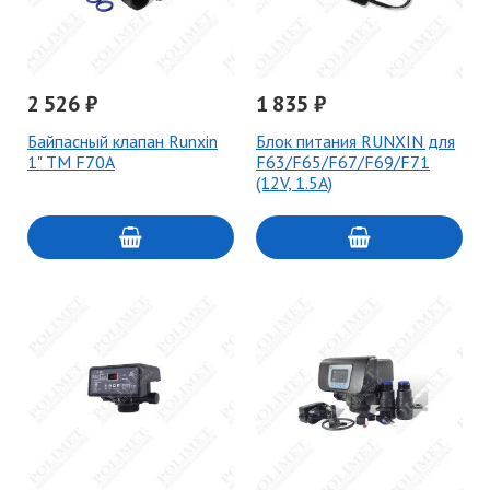
2 526 ₽
1 835 ₽
Байпасный клапан Runxin
Блок питания RUNXIN для
1" TM F70A
F63/F65/F67/F69/F71
(12V, 1.5A)