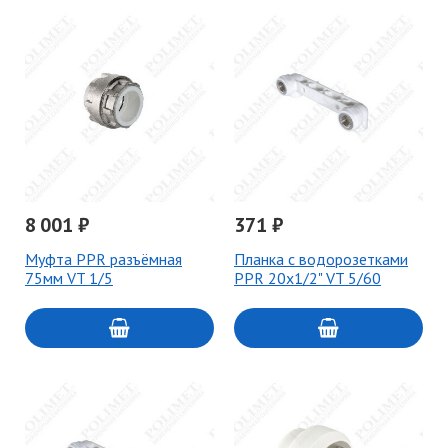
8 001 ₽
371 ₽
Муфта PPR разъёмная
Планка с водорозетками
75мм VT 1/5
PPR 20х1/2" VT 5/60