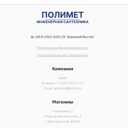
© 2019-2026 ООО СК "Дальний Восток"
Политика конфиденциальности
Пользовательское соглашение
Компания
Офис
Телефон:
+7 423 239-57-57
Email:
polimet@mail.ru
Магазины
• Шишкина, 2
• Народный проспект, 2
• Бородинская, 46/50