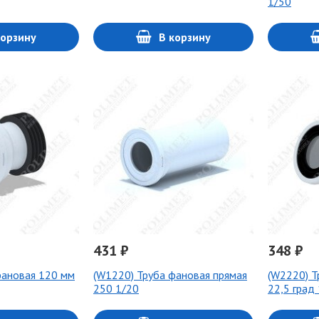
1/50
корзину
В корзину
431 ₽
348 ₽
фановая 120 мм
(W1220) Труба фановая прямая
(W2220) Т
250 1/20
22,5 град