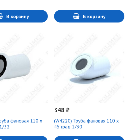
В корзину
В корзину
348 ₽
руба фановая 110 х
(W4220) Труба фановая 110 х
 1/32
45 град 1/30