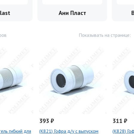
last
Ани Пласт
ров
Показывать на странице:
393 ₽
311 ₽
ель гибкий для
(K821) Гофра д/у с выпуском
(K828) Го