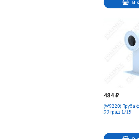
В 
484 ₽
(W9220) Труба 
90 град 1/15