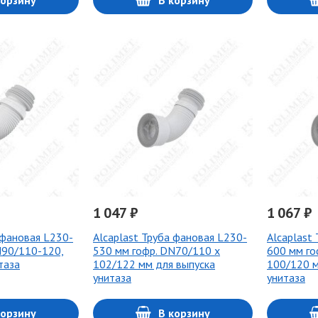
корзину
В корзину
1 047 ₽
1 067 ₽
 фановая L230-
Alcaplast Труба фановая L230-
Alcaplast
N90/110-120,
530 мм гофр. DN70/110 x
600 мм го
таза
102/122 мм для выпуска
100/120 м
унитаза
унитаза
корзину
В корзину