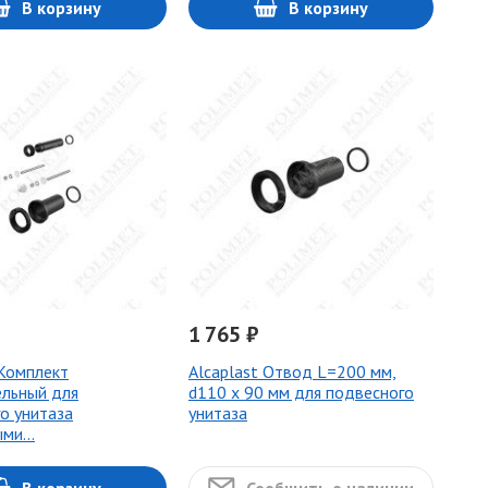
В корзину
В корзину
1 765 ₽
 Комплект
Alcaplast Отвод L=200 мм,
льный для
d110 х 90 мм для подвесного
о унитаза
унитаза
ыми…