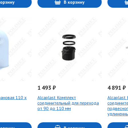
корзину
В корзину
1 493 ₽
4 891 ₽
фановая 110 х
Alcaplast Комплект
Alcaplast
соединительный для перехода
соедините
от 90 до 110 мм
подвесног
удлиненн