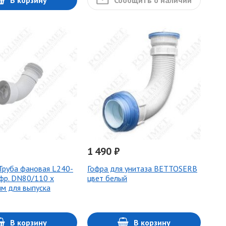
В корзину
Сообщить о наличии
1 490 ₽
 Труба фановая L240-
Гофра для унитаза BETTOSERB
фр. DN80/110 x
цвет белый
м для выпуска
В корзину
В корзину