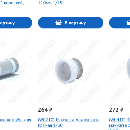
0*, короткий,
110мм 1/25
корзину
В корзину
264 ₽
272 ₽
анная труба для
(W0210) Манжета для унитаза
(W0410) Э
прямая 1/60
манжета д