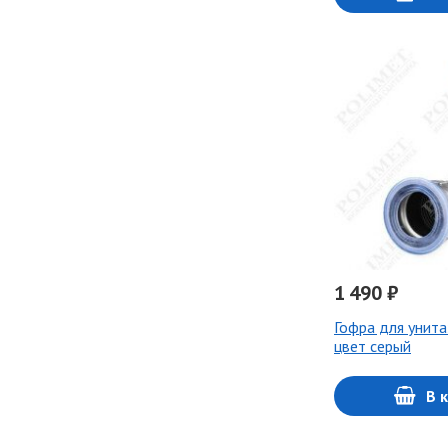
1 490 ₽
Гофра для унит
цвет серый
В 