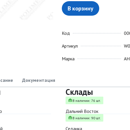
В корзину
Код
00
Артикул
W0
Марка
АН
сание
Документация
ы
Склады
В наличии: 76 шт.
о
Дальний Восток
В наличии: 90 шт.
ый
Седанка