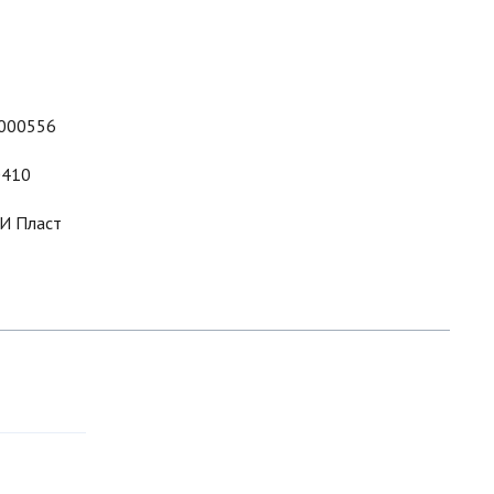
000556
410
И Пласт