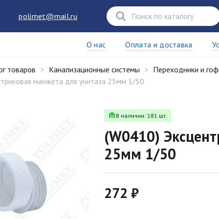
polimet@mail.ru
О нас
Оплата и доставка
У
ог товаров
Канализационные системы
Переходники и гоф
нтриковая манжета для унитаза 25мм 1/50
В наличии: 181 шт.
(W0410) Эксцент
25мм 1/50
272 ₽