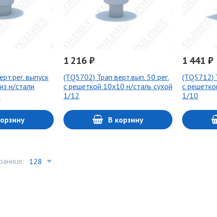
1 216 ₽
1 441 ₽
ерт.рег. выпуск
(ТQ5702) Трап верт.вып. 50 рег.
(ТQ5712) Т
из н/стали
с решеткой 10х10 н/сталь сухой
с решетко
6
1/12
1/10
корзину
В корзину
ранице: