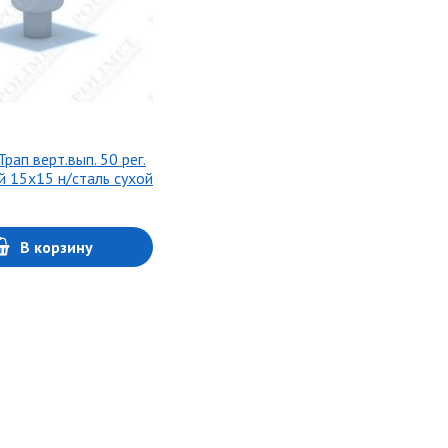
рап верт.вып. 50 рег.
й 15х15 н/сталь сухой
В корзину