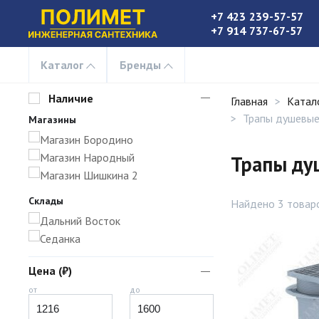
+7 423 239-57-57
+7 914 737-67-57
Каталог
Бренды
Наличие
Главная
Катал
Трапы душевые
Магазины
Магазин Бородино
Магазин Народный
Трапы ду
Магазин Шишкина 2
Склады
Найдено 3 товар
Дальний Восток
Седанка
Цена (₽)
от
до