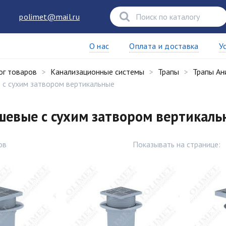
polimet@mail.ru
О нас
Оплата и доставка
У
ог товаров
Канализационные системы
Трапы
Трапы Ан
 с сухим затвором вертикальные
шевые с сухим затвором вертикаль
ов
Показывать на странице: