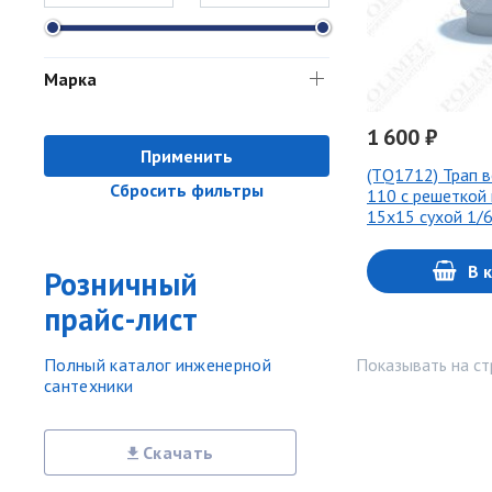
Марка
1 600 ₽
Применить
(ТQ1712) Трап в
Сбросить фильтры
110 с решеткой 
15х15 сухой 1/
В 
Розничный
прайс-лист
Показывать на ст
Полный каталог инженерной
сантехники
Скачать