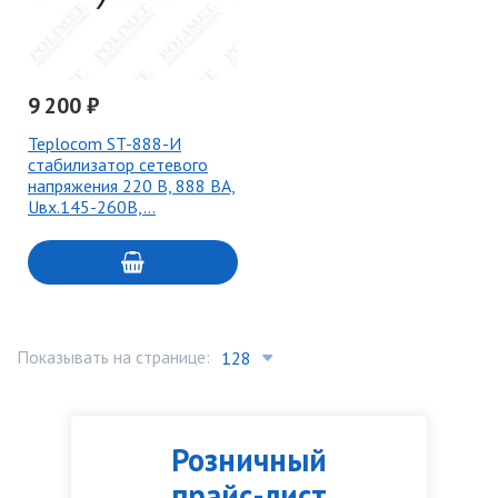
9 200 ₽
Teplocom ST-888-И
стабилизатор сетевого
напряжения 220 В, 888 ВА,
Uвх.145-260В,…
Показывать на странице:
Розничный
прайс-лист