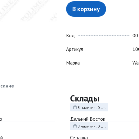
В корзину
Код
00
Артикул
10
Марка
Wa
сание
ы
Склады
В наличии: 0 шт.
о
Дальний Восток
В наличии: 0 шт.
ый
Седанка