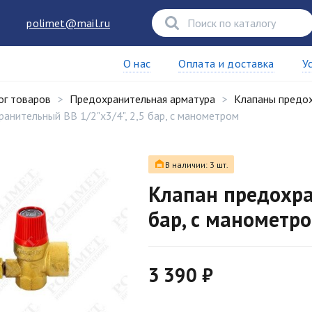
polimet@mail.ru
О нас
Оплата и доставка
У
ог товаров
Предохранительная арматура
Клапаны предо
анительный ВВ 1/2"х3/4", 2,5 бар, с манометром
В наличии: 3 шт.
Клапан предохра
бар, с манометр
3 390 ₽