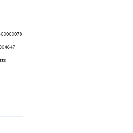
-00000078
004647
tts