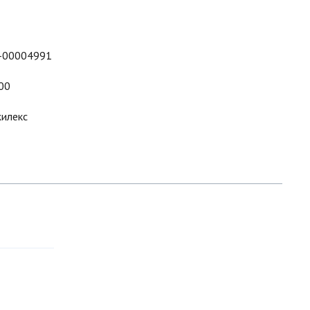
-00004991
00
илекс