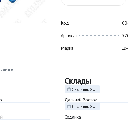
Код
00
Артикул
57
Марка
Дж
сание
ы
Склады
В наличии: 0 шт.
о
Дальний Восток
В наличии: 0 шт.
ый
Седанка