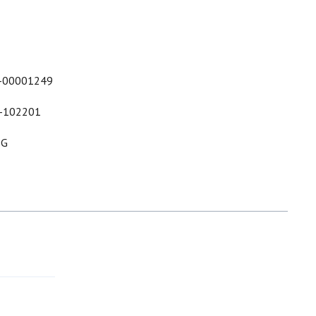
-00001249
-102201
&G