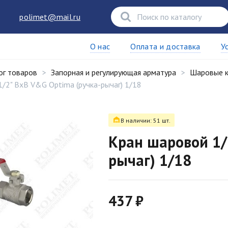
polimet@mail.ru
О нас
Оплата и доставка
У
ог товаров
Запорная и регулирующая арматура
Шаровые 
/2" ВхВ V&G Optima (ручка-рычаг) 1/18
В наличии: 51 шт.
Кран шаровой 1/
рычаг) 1/18
437 ₽