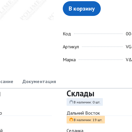
В корзину
Код
00
Артикул
VG
Марка
V
сание
Документация
ы
Склады
В наличии: 0 шт.
о
Дальний Восток
В наличии: 19 шт.
ый
Седанка