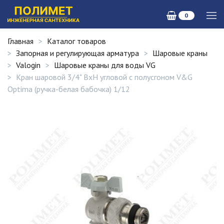
0
Главная
Каталог товаров
Запорная и регулирующая арматура
Шаровые краны
Valogin
Шаровые краны для воды VG
Кран шаровой 3/4" ВхН угловой с полусгоном V&G
Optima (ручка-белая бабочка) 1/12