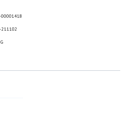
-00001418
-211102
&G