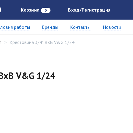
Корзина
Вход/Регистрация
0
словия работы
Бренды
Контакты
Новости
n
Крестовина 3/4" ВхВ V&G 1/24
 ВхВ V&G 1/24