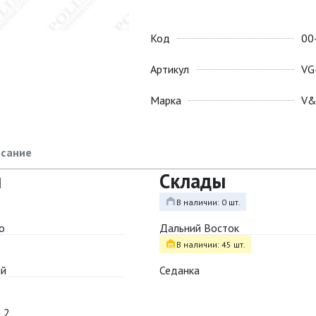
Код
00
Артикул
VG
Марка
V
сание
ы
Склады
В наличии: 0 шт.
о
Дальний Восток
В наличии: 45 шт.
ый
Седанка
 2