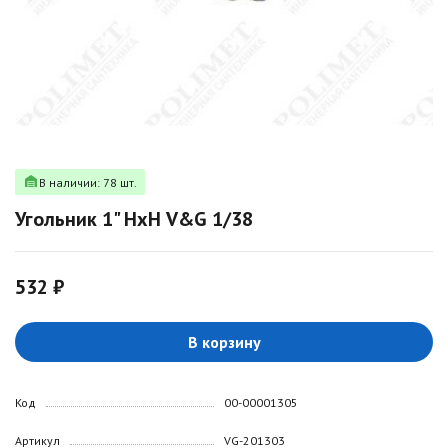
В наличии: 78 шт.
Угольник 1" НxН V&G 1/38
532 ₽
В корзину
Код
00-00001305
Артикул
VG-201303