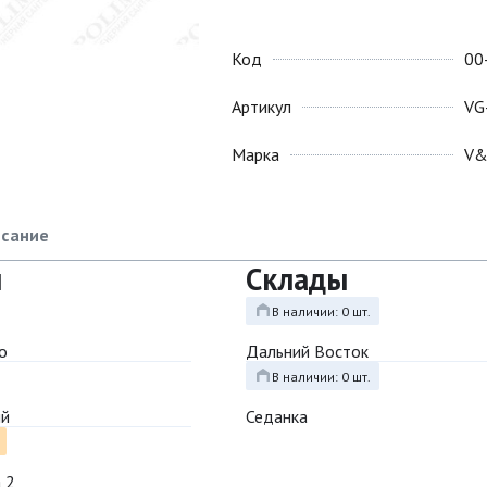
Код
00
Артикул
VG
Марка
V
сание
ы
Склады
В наличии: 0 шт.
о
Дальний Восток
В наличии: 0 шт.
ый
Седанка
 2