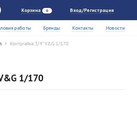
Корзина
Вход/Регистрация
0
словия работы
Бренды
Контакты
Новости
n
Контргайка 3/4" V&G 1/170
 V&G 1/170