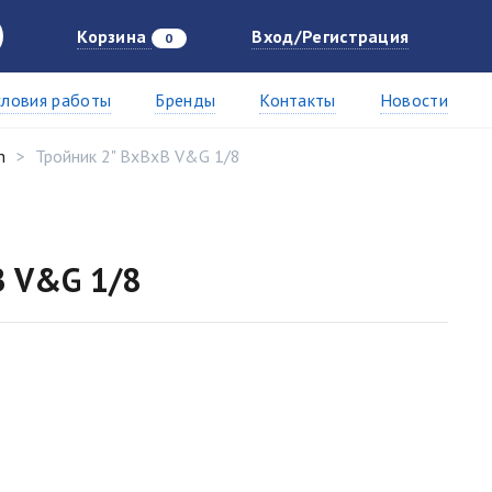
Корзина
Вход/Регистрация
0
словия работы
Бренды
Контакты
Новости
n
Тройник 2" ВxВxВ V&G 1/8
В V&G 1/8