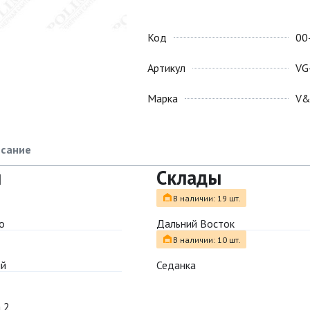
Код
00
Артикул
VG
Марка
V
сание
ы
Склады
В наличии: 19 шт.
о
Дальний Восток
В наличии: 10 шт.
ый
Седанка
 2