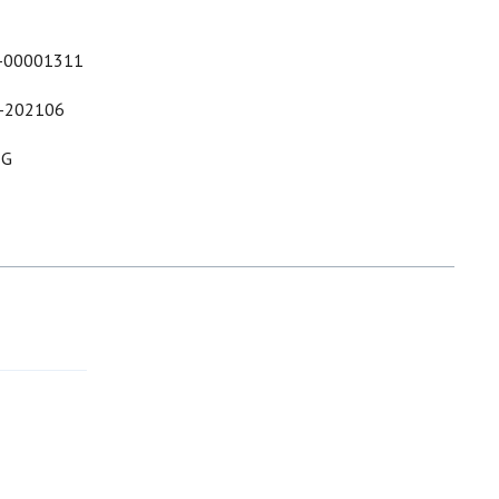
-00001311
-202106
&G