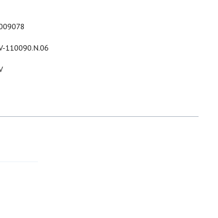
009078
V-110090.N.06
V