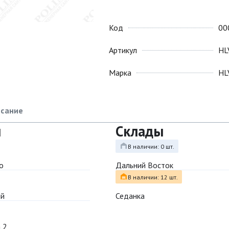
Код
00
Артикул
HL
Марка
HL
сание
ы
Склады
В наличии: 0 шт.
о
Дальний Восток
В наличии: 12 шт.
ый
Седанка
 2