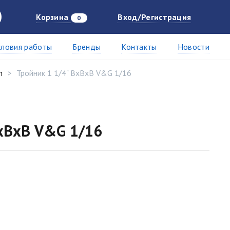
Корзина
Вход/Регистрация
0
словия работы
Бренды
Контакты
Новости
n
Тройник 1 1/4" ВxВxВ V&G 1/16
ВxВxВ V&G 1/16