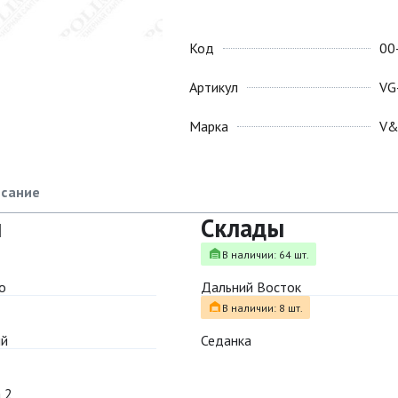
Код
00
Артикул
VG
Марка
V
сание
ы
Склады
В наличии: 64 шт.
о
Дальний Восток
В наличии: 8 шт.
ый
Седанка
 2