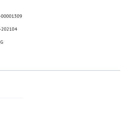
-00001309
-202104
&G