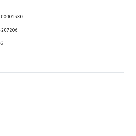
-00001380
-207206
&G