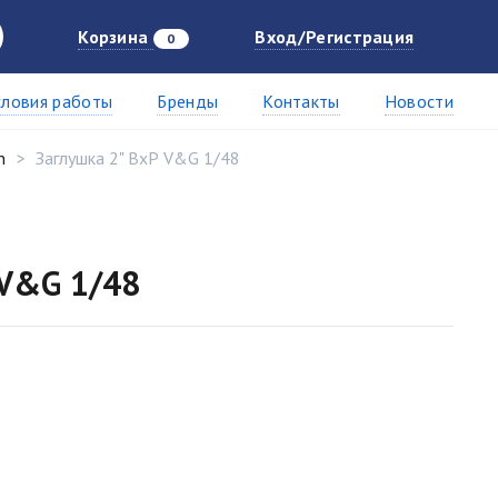
Корзина
Вход/Регистрация
0
словия работы
Бренды
Контакты
Новости
n
Заглушка 2" ВхР V&G 1/48
 V&G 1/48