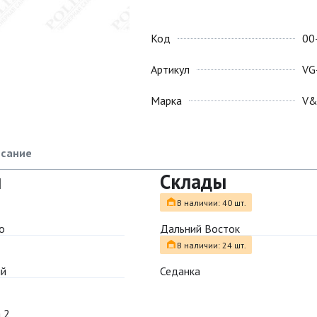
Код
00
Артикул
VG
Марка
V
сание
ы
Склады
В наличии: 40 шт.
о
Дальний Восток
В наличии: 24 шт.
ый
Седанка
 2