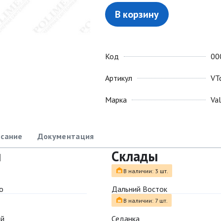
В корзину
Код
00
Артикул
VT
Марка
Va
сание
Документация
ы
Склады
В наличии: 3 шт.
о
Дальний Восток
В наличии: 7 шт.
ый
Седанка