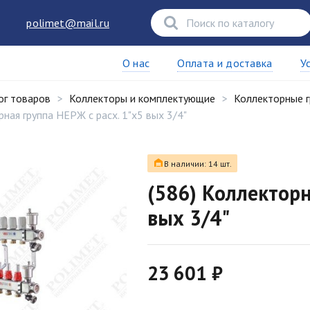
polimet@mail.ru
О нас
Оплата и доставка
У
ог товаров
Коллекторы и комплектующие
Коллекторные 
рная группа НЕРЖ с расх. 1"х5 вых 3/4"
В наличии: 14 шт.
(586) Коллекторн
вых 3/4"
23 601 ₽