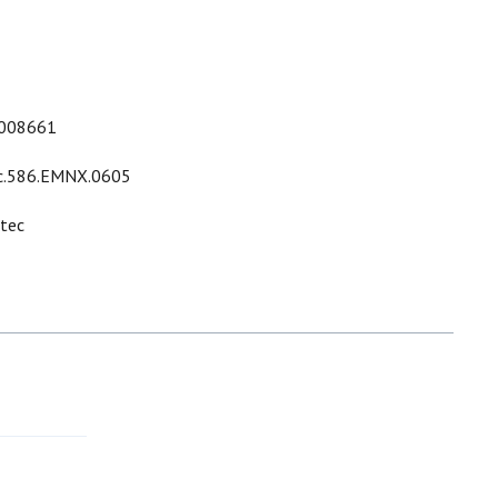
008661
c.586.EMNX.0605
ltec