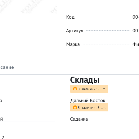
Код
00
Артикул
00
Марка
Фи
сание
ы
Склады
В наличии: 5 шт.
о
Дальний Восток
В наличии: 3 шт.
ый
Седанка
 2