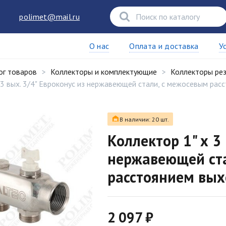
polimet@mail.ru
О нас
Оплата и доставка
У
ог товаров
Коллекторы и комплектующие
Коллекторы ре
 3 вых. 3/4" Евроконус из нержавеющей стали, с межосевым ра
В наличии: 20 шт.
Коллектор 1" х 3 
нержавеющей ста
расстоянием вых
2 097 ₽