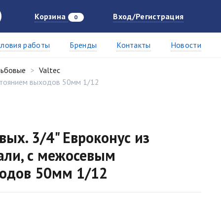
Корзина
Вход/Регистрация
0
словия работы
Бренды
Контакты
Новости
зьбовые
Valtec
сстоянием выходов 50мм 1/12
вых. 3/4" Евроконус из
ли, с межосевым
одов 50мм 1/12