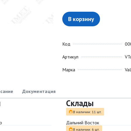
В корзину
Код
00
Артикул
VT
Марка
Va
сание
Документация
ы
Склады
В наличии: 11 шт.
о
Дальний Восток
В наличии: 6 шт.