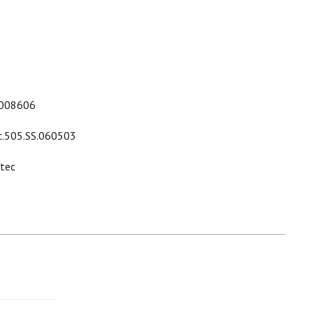
008606
c.505.SS.060503
ltec