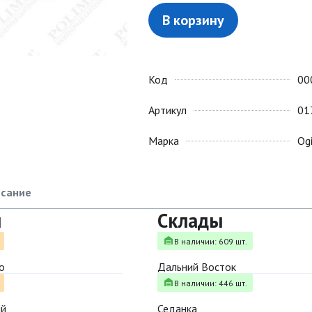
В корзину
Код
00
Артикул
01
Марка
Og
сание
ы
Склады
В наличии: 609 шт.
о
Дальний Восток
В наличии: 446 шт.
ый
Седанка