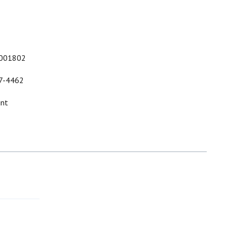
001802
7-4462
int