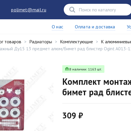
polimet@mail.ru
О нас
Оплата и доставка
У
ог товаров
Радиаторы
Комплектующие
К алюминиевы
ажный Ду15 13 предмет алюм/бимет рад блистер Ogint A013-1
В наличии: 1163 шт.
Комплект монта
бимет рад блист
309 ₽