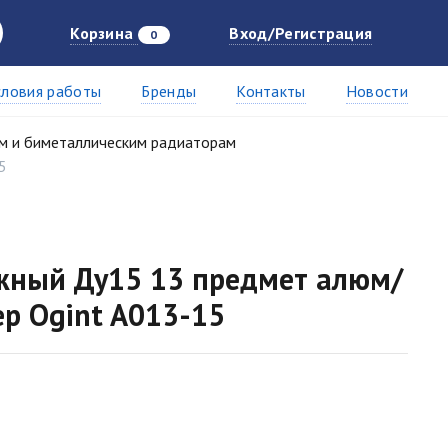
Корзина
Вход/Регистрация
0
словия работы
Бренды
Контакты
Новости
м и биметаллическим радиаторам
5
жный Ду15 13 предмет алюм/
ер Ogint A013-15