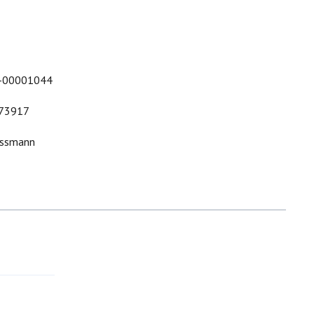
-00001044
73917
essmann