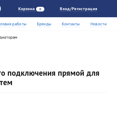
Корзина
Вход/Регистрация
0
словия работы
Бренды
Контакты
Новости
адиаторам
го подключения прямой для
стем