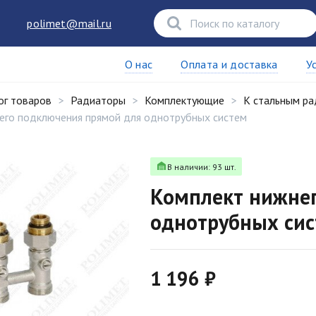
polimet@mail.ru
О нас
Оплата и доставка
У
ог товаров
Радиаторы
Комплектующие
К стальным р
его подключения прямой для однотрубных систем
В наличии: 93 шт.
Комплект нижне
однотрубных си
1 196 ₽