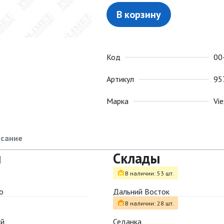
В корзину
Код
00
Артикул
95
Марка
Vi
сание
ы
Склады
В наличии: 53 шт.
о
Дальний Восток
В наличии: 28 шт.
ый
Седанка