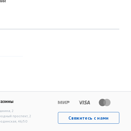
ний
газины
шкина, 2
родный проспект, 2
Свяжитесь с нами
родинская, 46/50