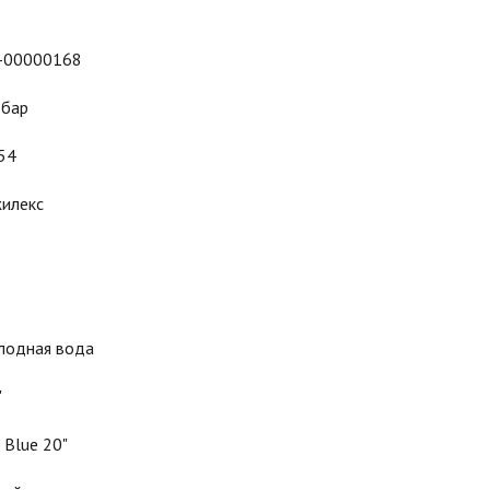
-00000168
 бар
54
илекс
лодная вода
"
 Blue 20"