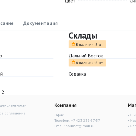
Цвет
Си
сание
Документация
ы
Склады
В наличии: 8 шт.
о
Дальний Восток
В наличии: 6 шт.
ый
Седанка
 2
Компания
Ма
иденциальности
ое соглашение
Офис
• Ши
Телефон:
+7 423 239-57-57
• На
Email:
polimet@mail.ru
• Бо