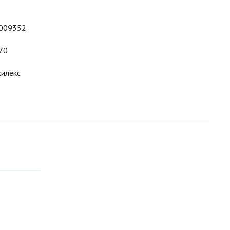
009352
70
илекс