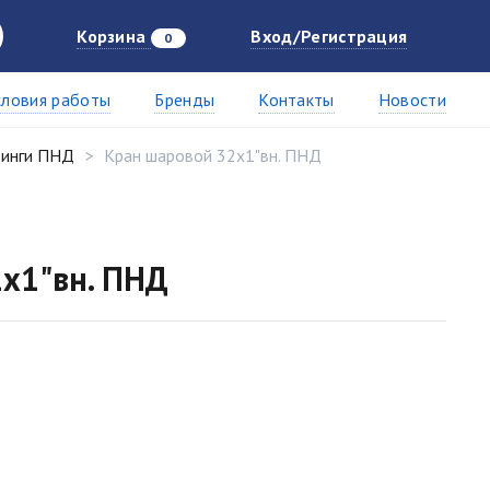
Корзина
Вход/Регистрация
0
словия работы
Бренды
Контакты
Новости
инги ПНД
Кран шаровой 32х1"вн. ПНД
х1"вн. ПНД