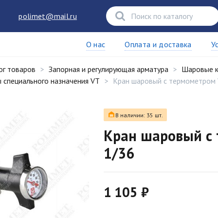
polimet@mail.ru
О нас
Оплата и доставка
У
ог товаров
Запорная и регулирующая арматура
Шаровые 
 специального назначения VT
Кран шаровый с термометром V
В наличии: 35 шт.
Кран шаровый с 
1/36
1 105 ₽