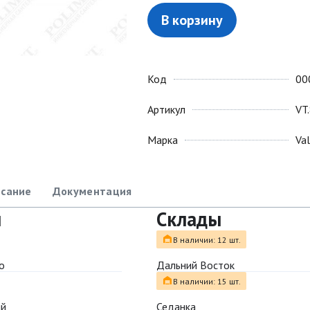
В корзину
Код
00
Артикул
VT
Марка
Va
сание
Документация
ы
Склады
В наличии: 12 шт.
о
Дальний Восток
В наличии: 15 шт.
ый
Седанка