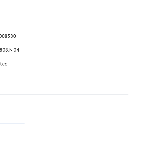
008380
.808.N.04
ltec