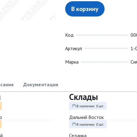
В корзину
Код
00
Артикул
1-
Марка
Си
сание
Документация
ы
Склады
В наличии: 0 шт.
о
Дальний Восток
В наличии: 0 шт.
ый
Седанка