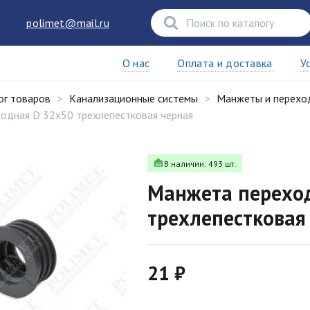
polimet@mail.ru
О нас
Оплата и доставка
У
ог товаров
Канализационные системы
Манжеты и перехо
одная D 32х50 трехлепестковая черная
В наличии: 493 шт.
Манжета перехо
трехлепестковая
21 ₽