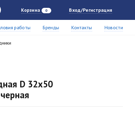
Корзина
Вход/Регистрация
0
словия работы
Бренды
Контакты
Новости
дники
дная D 32х50
 черная