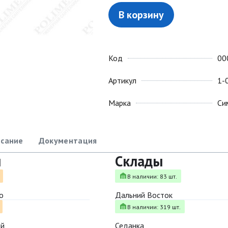
В корзину
Код
00
Артикул
1-
Марка
Си
сание
Документация
ы
Склады
В наличии: 83 шт.
о
Дальний Восток
В наличии: 319 шт.
ый
Седанка