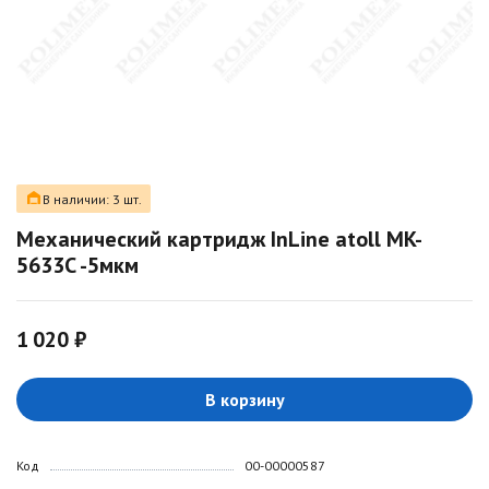
В наличии: 3 шт.
Механический картридж InLine atoll MK-
5633C -5мкм
1 020 ₽
В корзину
Код
00-00000587