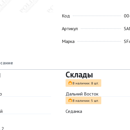
Код
00
Артикул
SA
Марка
SF
сание
ы
Склады
В наличии: 8 шт.
о
Дальний Восток
В наличии: 5 шт.
ый
Седанка
 2