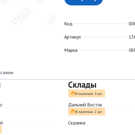
Код
00
Артикул
15
Марка
IB
сание
ы
Склады
В наличии: 3 шт.
о
Дальний Восток
В наличии: 2 шт.
ый
Седанка