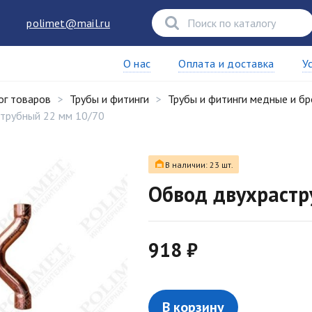
polimet@mail.ru
О нас
Оплата и доставка
У
ог товаров
Трубы и фитинги
Трубы и фитинги медные и б
трубный 22 мм 10/70
В наличии: 23 шт.
Обвод двухрастр
918 ₽
В корзину